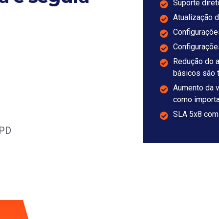
Suporte dire
Atualização 
Configuraçõe
Configurações
Redução do a
básicos são t
Aumento da v
como importa
SLA 5x8 com 
GPD