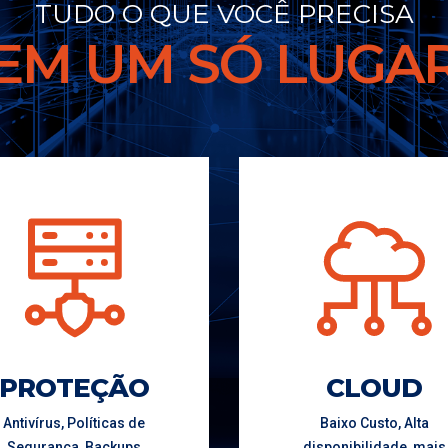
TUDO O QUE VOCÊ PRECISA
EM UM SÓ LUGA
PROTEÇÃO
CLOUD
Antivírus, Políticas de
Baixo Custo, Alta
Segurança, Backups
disponibilidade, mais