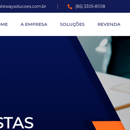
tewaysolucoes.com.br
(85) 3305-8108
OME
A EMPRESA
SOLUÇÕES
REVENDA
STAS