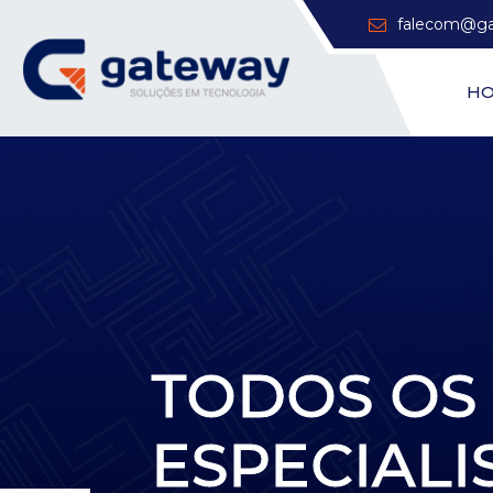
falecom@ga
H
TODOS OS
ESPECIALI