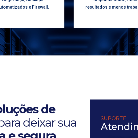
utomatizados e Firewall.
resultados e menos traba
oluções de
para deixar sua
SUPORTE
Atendim
a e segura​